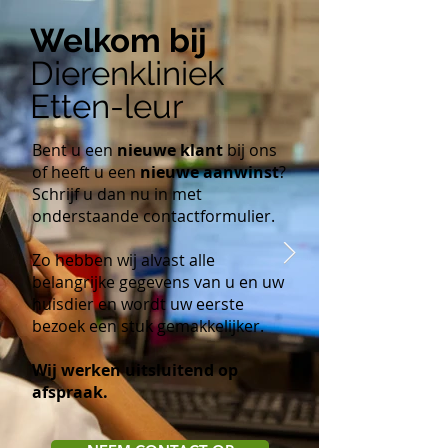
Welkom bij
Dierenkliniek
Etten-leur
Bent u een
nieuwe klant
bij ons
of heeft u een
nieuwe aanwinst
?
Schrijf u dan nu in met
onderstaande contactformulier.​
Zo hebben wij alvast alle
belangrijke gegevens van u en uw
huisdier en wordt uw eerste
bezoek een stuk gemakkelijker.​
Wij werken uitsluitend op
afspraak.