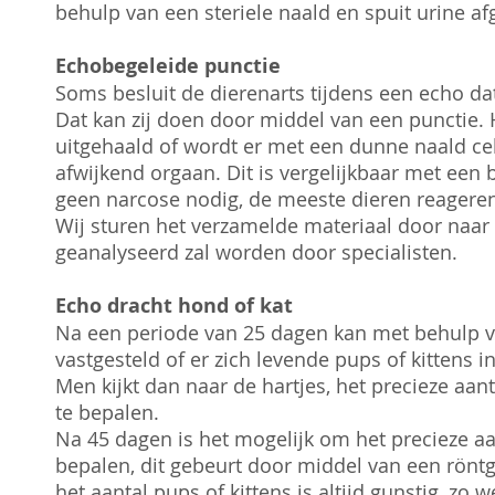
behulp van een steriele naald en spuit urine
Echobegeleide punctie
Soms besluit de dierenarts tijdens een echo da
Dat kan zij doen door middel van een punctie. H
uitgehaald of wordt er met een dunne naald ce
afwijkend orgaan. Dit is vergelijkbaar met een
geen narcose nodig, de meeste dieren reageren 
Wij sturen het verzamelde materiaal door naar 
geanalyseerd zal worden door specialisten​.
Echo dracht hond of kat
Na een periode van 25 dagen kan met behulp 
vastgesteld of er zich levende pups of kittens
Men kijkt dan naar de hartjes, het precieze aan
te bepalen.
Na 45 dagen is het mogelijk om het precieze aan
bepalen, dit gebeurt door middel van een röntg
het aantal pups of kittens is altijd gunstig, zo 