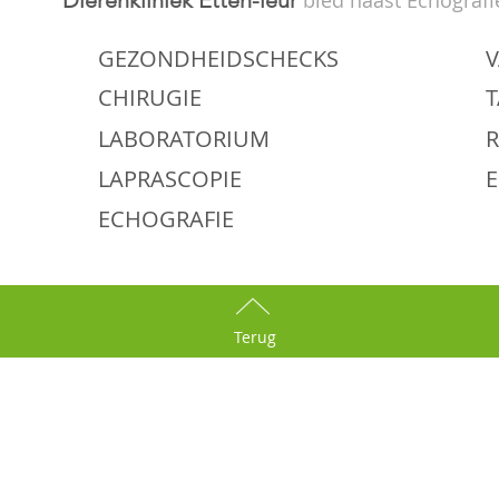
Dierenkliniek Etten-leur
bied naast Echografi
GEZONDHEIDSCHECKS
V
CHIRUGIE
LABORATORIUM
LAPRASCOPIE
ECHOGRAFIE
Terug