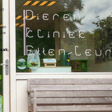
tot
van
jke
raak.