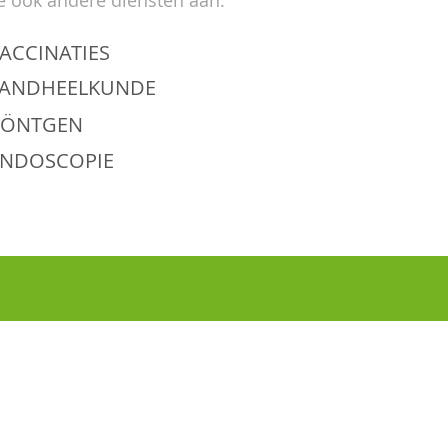
e ook andere diensten aan:
ACCINATIES
TANDHEELKUNDE
RÖNTGEN
ENDOSCOPIE