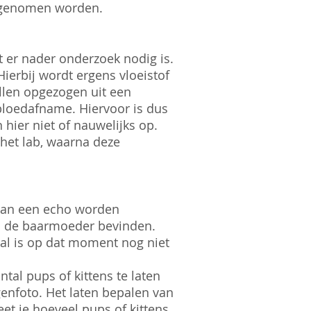
 afgenomen worden.
t er nader onderzoek nodig is.
ierbij wordt ergens vloeistof
llen opgezogen uit een
 bloedafname. Hiervoor is dus
hier niet of nauwelijks op.
het lab, waarna deze
van een echo worden
 in de baarmoeder bevinden.
tal is op dat moment nog niet
tal pups of kittens te laten
enfoto. Het laten bepalen van
weet je hoeveel pups of kittens