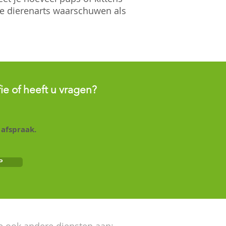
e dierenarts waarschuwen als
ie
of heeft u vragen
?
 afspraak.
P