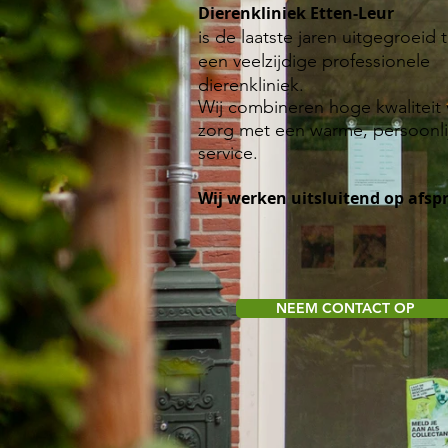
Dierenkliniek Etten-Leur
is de laatste jaren uitgegroeid 
een veelzijdige professionele
dierenkliniek.
Wij combineren hoge kwaliteit 
zorg met een warme, persoonli
service.
Wij werken uitsluitend op afsp
NEEM CONTACT OP