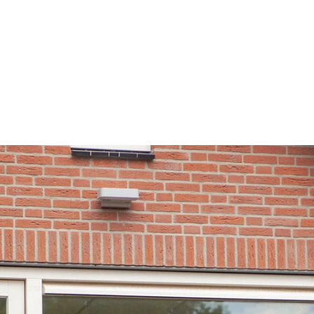
Telefoon: 076 532 8803
Spoed? Kies 1, u wordt direct doo
HOME
ONZE KLINIEK
INSCHRIJVEN