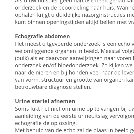
Als u uw huisdier geen narcose heeft gehad kan
onderzoek en de beoordeling naar huis. Wanne
ophalen krijgt u duidelijke nazorginstructies me
kunt binnen openingstijden altijd bellen met v
Echografie abdomen
Het meest uitgevoerde onderzoek is een echo v
we omliggende organen in beeld. Meestal volg
(buik) als er daarvoor aanwijzingen naar voren 
onderzoek en/of bloedonderzoek. Zo kijken we b
naar de nieren en bij honden veel naar de lev
van vorm, structuur en grootte van organen ka
betrouwbare diagnose stellen.
Urine steriel afnemen
Soms lukt het niet om urine op te vangen bij uw
aanleiding van de eerste urineuitslag vervolgo
echografie de oplossing.
Met behulp van de echo zal de blaas in beeld 